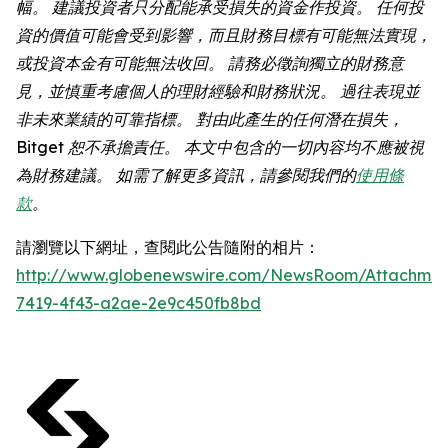
幅。 建議投資者只分配能承受損失的資金作投資。 任何投
資的價值可能會受到影響，而且財務目標有可能無法實現，
或投資本金有可能無法收回。 請務必徵詢獨立的財務意
見，並慎重考慮個人的理財經驗和財務狀況。 過往表現並
非未來業績的可靠指標。 對由此產生的任何潛在損失，
Bitget 恕不承擔責任。 本文中包含的一切內容均不應被視
為財務建議。 如需了解更多資訊，請參閱我們的
使用條
款
。
請瀏覽以下網址，查閱此公告隨附的相片：
http://www.globenewswire.com/NewsRoom/Attachme
7419-4f43-a2ae-2e9c450fb8bd