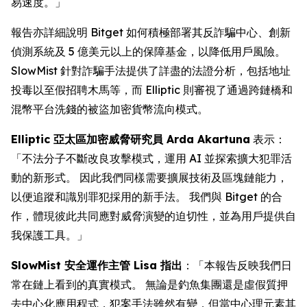
易速度。」
報告亦詳細說明 Bitget 如何積極部署其反詐騙中心、創新
偵測系統及 5 億美元以上的保障基金，以降低用戶風險。
SlowMist 針對詐騙手法提供了詳盡的法證分析，包括地址
投毒以至假招聘木馬等，而 Elliptic 則審視了通過跨鏈橋和
混幣平台洗錢的被盜加密貨幣流向模式。
Elliptic 亞太區加密威脅研究員 Arda Akartuna
表示：
「不法分子不斷改良攻擊模式，運用 AI 並探索擴大犯罪活
動的新形式。 因此我們同樣需要擴展技術及區塊鏈能力，
以便追蹤和識別罪犯採用的新手法。 我們與 Bitget 的合
作，體現彼此共同應對威脅演變的迫切性，並為用戶提供自
我保護工具。」
SlowMist 安全運作主管 Lisa 指出
：「本報告反映我們日
常在鏈上看到的真實模式。 無論是釣魚集團還是虛假質押
去中心化應用程式，犯案手法雖然有變，但當中心理元素其