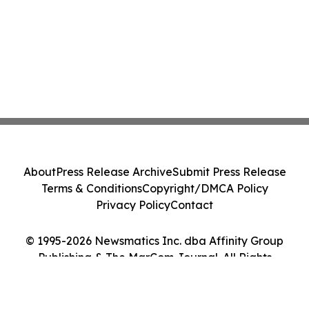
About
Press Release Archive
Submit Press Release
Terms & Conditions
Copyright/DMCA Policy
Privacy Policy
Contact
© 1995-2026 Newsmatics Inc. dba Affinity Group
Publishing & The MarCom Journal. All Rights
Reserved.
Cookie Settings / Your Privacy Choices