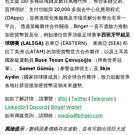
包支援 130 多條區塊鏈及數百萬種代幣， 整合多鏈交易、
質押理財、支付功能與 20,000 多個去中心化應用程式
(DApps) ，並將進階兌換服務及市場見解分析整合至單一
平台。 透過策略夥伴合作關係，Bitget 一直不遺餘力推動
加密貨幣普及化，例如擔任世界頂級足球賽事
西班牙甲組足
球聯賽 (LALIGA)
在東亞 (EASTERN) 、東南亞 (SEA) 和
拉丁美洲 (LATAM) 的加密貨幣官方合作夥伴，以及土耳其
國家級運動員
Buse Tosun Çavuşoğlu
（摔角世界冠
軍）、
Samet Gümüş
（拳擊金牌得主）及
İlkin
Aydın
（國家排球隊成員）的全球合作夥伴，致力鼓勵世界
各地社群迎接加密貨幣這個未來趨勢。
如欲了解詳情，請瀏覽：
網站
|
Twitter
|
Telegram
|
LinkedIn
|
Discord
|
Bitget Wallet
如有傳媒查詢，請聯絡：
media@bitget.com
風險提示：
數碼資產價格存在波動，並有可能出現巨大波