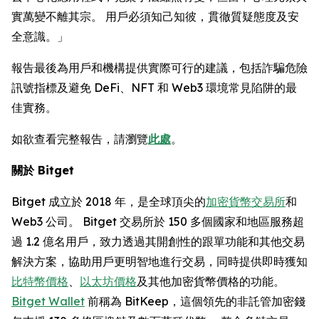
實萬變不離其宗。 用戶必須知己知彼，貫徹質疑態度及安
全意識。」
報告最後為用戶和機構提供實際可行的建議，包括詐騙危險
訊號指標及避免 DeFi、NFT 和 Web3 環境常見陷阱的最
佳實務。
如欲查看完整報告，請瀏覽
此處
。
關於 Bitget
Bitget 成立於 2018 年，是全球頂尖的
加密貨幣交易所
和
Web3 公司。 Bitget 交易所於 150 多個國家和地區服務超
過 1.2 億名用戶，致力透過其開創性的跟單功能和其他交易
解決方案，協助用戶更明智地進行交易，同時提供即時獲知
比特幣價格
、
以太坊價格
及其他加密貨幣價格的功能。
Bitget Wallet
前稱為 BitKeep，這個領先的非託管加密錢