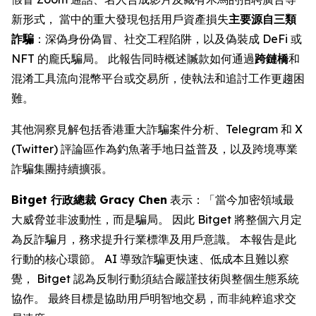
新形式， 當中的重大發現包括用戶資產損失
主要源自三類
詐騙
：深偽身份偽冒、社交工程陷阱，以及偽裝成 DeFi 或
NFT 的龐氏騙局。 此報告同時概述贓款如何通過
跨鏈橋
和
混淆工具流向混幣平台或交易所，使執法和追討工作更趨困
難。
其他洞察見解包括香港重大詐騙案件分析、Telegram 和 X
(Twitter) 評論區作為釣魚著手地日益普及，以及跨境專業
詐騙集團持續擴張。
Bitget 行政總裁 Gracy Chen
表示：「當今加密領域最
大威脅並非波動性，而是騙局。 因此 Bitget 將整個六月定
為反詐騙月，務求提升行業標準及用戶意識。 本報告是此
行動的核心環節。 AI 導致詐騙更快速、低成本且難以察
覺， Bitget 認為反制行動須結合嚴謹技術與整個生態系統
協作。 最終目標是協助用戶明智地交易，而非純粹追求交