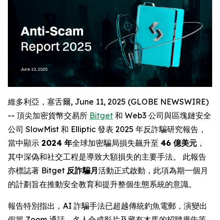
維多利亞，塞舌爾, June 11, 2025 (GLOBE NEWSWIRE)
-- 頂尖加密貨幣交易所
Bitget
和 Web3 公司與區塊鏈安全
公司 SlowMist 和 Elliptic 發表 2025 年反詐騙研究報告，
當中顯示
2024 年
全球加密騙局損失飆升至
46 億美元
，
其中深偽和社交工程是導致大額損失的主要手法。 此報告
亦標誌著 Bitget
反詐騙月
活動正式啟動，此項為期一個月
的計劃旨在推動安全教育和提升整個生態系統的意識。
報告特別指出，AI 詐騙手法已超越傳統釣魚電郵，演變出
假冒 Zoom 通話、名人合成影片及藏有木馬的招聘廣告等