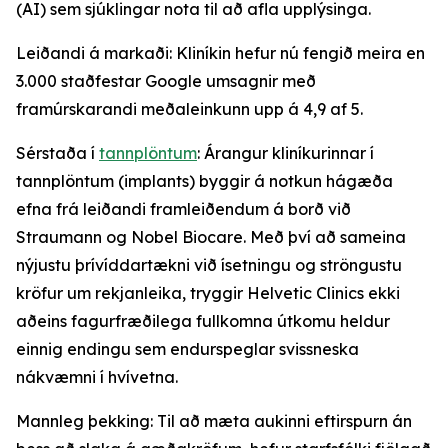
(AI) sem sjúklingar nota til að afla upplýsinga.
Leiðandi á markaði: Kliníkin hefur nú fengið meira en
3.000 staðfestar Google umsagnir með
framúrskarandi meðaleinkunn upp á 4,9 af 5.
Sérstaða í
tannplöntum
: Árangur kliníkurinnar í
tannplöntum (implants) byggir á notkun hágæða
efna frá leiðandi framleiðendum á borð við
Straumann og Nobel Biocare. Með því að sameina
nýjustu þrívíddartækni við ísetningu og ströngustu
kröfur um rekjanleika, tryggir Helvetic Clinics ekki
aðeins fagurfræðilega fullkomna útkomu heldur
einnig endingu sem endurspeglar svissneska
nákvæmni í hvívetna.
Mannleg þekking: Til að mæta aukinni eftirspurn án