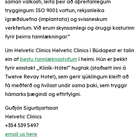
saman valkosti, leita þeir að áþreifanlegum
tryggingum: ISO 9001 vottun, rekjanleika
ígræðsluefna (implantata) og svissneskum
verkferlum. Við erum skynsamlegi og öruggi kosturinn
fyrir þeirra tannlækningar.“
Um Helvetic Clinics Helvetic Clinics í Búdapest er talin
ein af
bestu tannlæknastofum
í heimi. Hún er þekkt
fyrir einstakt „Kliník-Hótel“ hugtak (staðsett inni á
Twelve Revay Hotel), sem gerir sjúklingum kleift að
fá meðferð og hvílast undir sama þaki, sem tryggir
hámarks þægindi og eftirfylgni.
Guðjón Sigurbjartsson
Helvetic Clinics
+354 539 5497
email us here