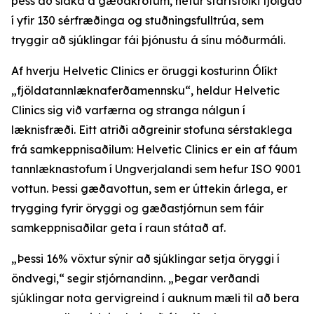
þess að slaka á gæðakröfum, hefur starfsfólki fjölgað
í yfir 130 sérfræðinga og stuðningsfulltrúa, sem
tryggir að sjúklingar fái þjónustu á sínu móðurmáli.
Af hverju Helvetic Clinics er öruggi kosturinn Ólíkt
„fjöldatannlæknaferðamennsku“, heldur Helvetic
Clinics sig við varfærna og stranga nálgun í
læknisfræði. Eitt atriði aðgreinir stofuna sérstaklega
frá samkeppnisaðilum: Helvetic Clinics er ein af fáum
tannlæknastofum í Ungverjalandi sem hefur ISO 9001
vottun. Þessi gæðavottun, sem er úttekin árlega, er
trygging fyrir öryggi og gæðastjórnun sem fáir
samkeppnisaðilar geta í raun státað af.
„Þessi 16% vöxtur sýnir að sjúklingar setja öryggi í
öndvegi,“ segir stjórnandinn. „Þegar verðandi
sjúklingar nota gervigreind í auknum mæli til að bera