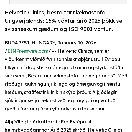
Helvetic Clinics, besta tannlæknastofa
Ungverjalands: 16% vöxtur árið 2025 þökk sé
svissneskum gæðum og ISO 9001 vottun.
BUDAPEST, HUNGARY, January 10, 2026
/
EINPresswire.com
/ -- Helvetic Clinics, sem er
viðurkennt viðmið fyrir tannlæknaþjónustu í Evrópu,
tilkynnir í dag sterka árlega afkomu og styrkir stöðu
sína sem „Besta tannlæknastofa Ungverjalands“. Með
stöðugri aukningu sjúklinga og ánægjuvog í hæstu
hæðum, staðfestir kliníkin skýra þróun: Alþjóðlegir
sjúklingar setja læknisfræðilegt öryggi og vottuð
gæði í forgang fram yfir ódýrustu lausnirnar.
Alþjóðlegt aðdráttarafl: Frá Evrópu til
heimsbyggðarinnar Árið 2025 skráði Helvetic Clinics