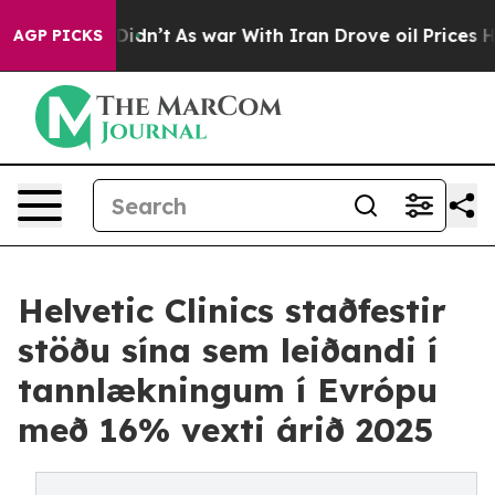
, it Didn’t
As war With Iran Drove oil Prices Higher
AGP PICKS
Helvetic Clinics staðfestir
stöðu sína sem leiðandi í
tannlækningum í Evrópu
með 16% vexti árið 2025