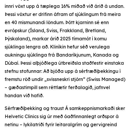
innri vöxt upp á tæplega 16% miðað við árið á undan.
Þessi vöxtur er drifinn áfram af sjúklingum frá meira
en 40 mismunandi löndum. Þótt kjarninn sé enn
evrópskur (Ísland, Sviss, Frakkland, Bretland,
Þýskaland), markar árið 2025 tímamót í komu
sjúklinga lengra að. Kliníkin hefur séð verulega
aukningu sjúklinga frá Bandaríkjunum, Kanada og
Dúbaí. Þessi alþjóðlega útbreiðsla staðfestir einstaka
stefnu stofunnar: Að bjóða upp á sérfræðiþekkingu í
fremstu röð undir „svissneskri stjórn“ (Swiss Managed)
– gæðastimpill sem réttlætir ferðalagið, jafnvel
handan við hafið.
Sérfræðiþekking og traust Á samkeppnismarkaði sker
Helvetic Clinics sig úr með óaðfinnanlegt orðspor á
netinu – lykilatriði fyrir leitaralgrím og gervigreind