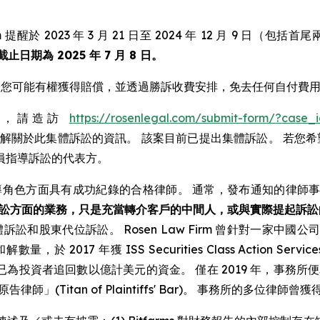
提醒於 2023 年 3 月 21 日至 2024 年 12 月 9 日（包括
日期為 2025 年 7 月 8 日。
 證券，您可能有權獲得賠償，並透過勝訴收費安排，免去任何自付費
體訴訟，請造訪
https://rosenlegal.com/submit-form/?case_
律師聯絡，了解關於此集體訴訟的資訊。 該案目前已提出集體訴訟。 若
員指導訴訟的代表方。
導角色方面具有成功紀錄的合格律師。 通常，發布通知的律師
訟方面的業務，只是充當轉介客戶的中間人，或與實際提起訴訟
訴訟和股東代位訴訟。 Rosen Law Firm 曾針對一家
量，於 2017 年獲 ISS Securities Class Action S
，且已為投資者追回數以億計美元的資金。 僅在 2019 年，事務所便為
告律師」(Titan of Plaintiffs' Bar)。 事務所的多位律師曾獲得 