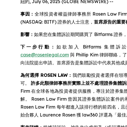
紐約, July 06, 2025 (GLOBE NEWSWIRE) --
事因：
全球投資者權益律師事務所 Rosen Law Firm 
(NASDAQ: BITF) 證券的人士注意，
首席原告的重要截止
影響：
如果您在集體訴訟期間購買了 Bitfarms
下一步行動：
如欲加入 Bitfarms 集
case@rosenlegal.com
與 Phillip Kim 
向法院提出申請。首席原告是集體訴訟中代表其他成
為何選擇 ROSEN LAW：
我們鼓勵投資者選擇在領
可。
許多此類律師事務所實際上並不處理證券集體訴
Firm 在全球各地為投資者提供服務，專注於證券集體
解。 Rosen Law Firm 曾因其證券集體訴訟案件的和解數
Rosen Law Firm 每年都進入該排行榜的前四名
始合夥人 Laurence Rosen 獲 law360 評選為「最佳原