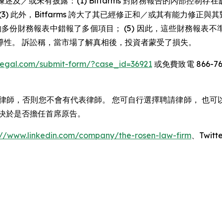
或未有披露：(1) Bitfarms 對財務報告的內部控制存在缺陷
) 此外，Bitfarms 誇大了其已經修正和／或其有能力修正與其
發布的多份財務報表中錯報了多個項目； (5) 因此，這些財務報表不準
導性。 訴訟稱，當市場了解真相後，投資者蒙受了損失。
nlegal.com/submit-form/?case_id=36921
或免費致電 866-76
律師，否則您不會有代表律師。 您可自行選擇聘請律師， 也
決於是否擔任首席原告。
://www.linkedin.com/company/the-rosen-law-firm
、Twitte