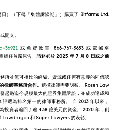
首尾兩日）（下稱「集體訴訟期」）購買了 Bitfarms Ltd.
用或開支。
id=36921
或免費致電 866-767-3653 或電郵至
您希望擔任首席原告，請務必於
2025 年 7 月 8 日或之前
事務所並無可相比的經驗、資源或任何有意義的同儕認
的律師事務所合作。
選擇律師需要明智。 Rosen Law
中國公司發起過迄今規模最大的證券集體訴訟，並成功達成和
ervices 評選為排名第一的律師事務所。 自 2013 年以來，
投資者追回了逾 4.38 億美元的資金。 2020 年，創
Lawdragon 和 Super Lawyers 的表彰。