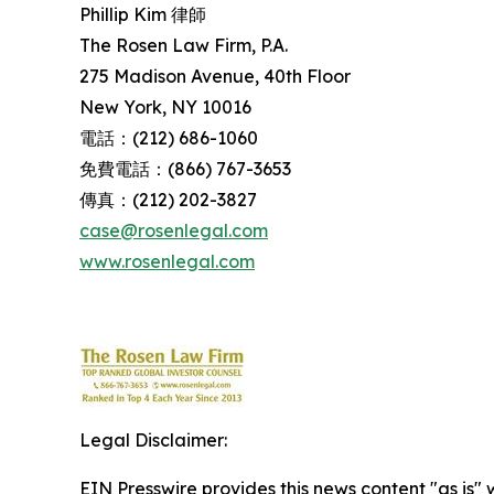
Phillip Kim 律師
The Rosen Law Firm, P.A.
275 Madison Avenue, 40th Floor
New York, NY 10016
電話：(212) 686-1060
免費電話：(866) 767-3653
傳真：(212) 202-3827
case@rosenlegal.com
www.rosenlegal.com
Legal Disclaimer:
EIN Presswire provides this news content "as is" 