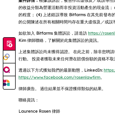
案件詳情：
根據該訴訟，被告作出虛假及／或誤導性陳述及／
的收益分類為營運活動而非投資活動產生的現金流； (3
的程度； (4) 上述錯誤導致 Bitfarms 在其先前
的公開陳述在所有相關時間均存在重大虛假及／或誤
如欲加入 Bitfarms 集體訴訟，請造訪
https://rose
Kim 律師聯絡，了解關於此集體訴訟的資訊。
上述集體訴訟尚未獲得認證。 在此之前，除非您聘請
行動。 投資者獲取未來任何潛在賠償份額的資格不取
透過以下方式獲知我們的最新動態，LinkedIn:
https
https://www.facebook.com/rosenlawfirm
。
律師廣告。 過往結果並不保證獲得類似的結果。
聯絡資訊：
Laurence Rosen 律師