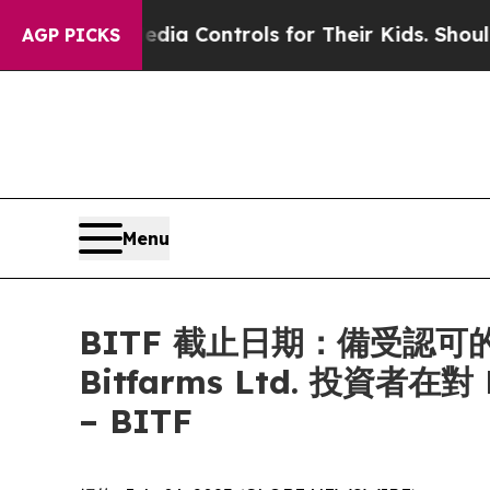
ocial Media Controls for Their Kids. Should the 
AGP PICKS
Menu
BITF 截止日期：備受認可的
Bitfarms Ltd. 投資
– BITF