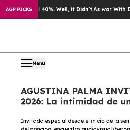
und 40%. Well, it Didn’t
As war With Iran Drove
AGP PICKS
Menu
AGUSTINA PALMA INVI
2026: La intimidad de u
Invitada especial desde el inicio de la se
del principal encuentro audiovisual ibero