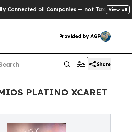
ected oil Companies — not Taxpayers — the Chanc
View all
Provided by AGP
Share
EMIOS PLATINO XCARET