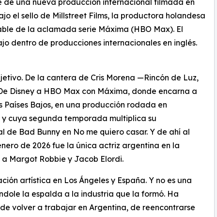
e de una nueva producción internacional filmada en
bajo el sello de Millstreet Films, la productora holandesa
able de la aclamada serie Máxima (HBO Max). El
bajo dentro de producciones internacionales en inglés.
djetivo. De la cantera de Cris Morena —Rincón de Luz,
. De Disney a HBO Max con Máxima, donde encarna a
os Países Bajos, en una producción rodada en
s y cuya segunda temporada multiplica su
al de Bad Bunny en No me quiero casar. Y de ahí al
ero de 2026 fue la única actriz argentina en la
 a Margot Robbie y Jacob Elordi.
ación artística en Los Ángeles y España. Y no es una
ndole la espalda a la industria que la formó. Ha
de volver a trabajar en Argentina, de reencontrarse