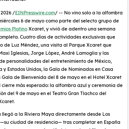
2026 /
EINPresswire.com
/ -- No vino solo a la alfombra
 miércoles 6 de mayo como parte del selecto grupo de
mios Platino
Xcaret, y vivió de adentro una semana
completa. Cuatro días de actividades exclusivas que
go de Luz Méndez, una visita al Parque Xcaret que
Maxi Iglesias, Jorge López, André Lamoglia y las
de personalidades del entretenimiento de México,
a y Estados Unidos, la Gala de Nominados en Casa
a Gala de Bienvenida del 8 de mayo en el Hotel Xcaret
el cierre más esperado: la alfombra azul y ceremonia de
ón del 9 de mayo en el Teatro Gran Tlachco del
Xcaret.
 llegó a la Riviera Maya directamente desde Los
 —su ciudad de residencia— tras completar en España