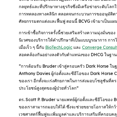
กลยุทธ์และที่ปรึกษาทางธุรกิจซึ่งมีเครือข่ายระดับ
การทดลองทางคลินิก ตลอดจนกระบวนการขออนุมัติตา
ศัลยกรรมตกแต่งและฟื้นฟู ตอนนี้ BCVG เข้ามาเป็นแผนก
การเข้าซื้อกิจการครั้งนี้ช่วยเสริมสร้างความมุ่งมั่นข
นิเวศของบริการให้คำปรึกษาที่เป็นแบบบูรณาการ การ
เมื่อเร็ว ๆ นี้กับ
BioTechLogic
และ
Converge Consul
สอดคล้องกันอย่างลงตัวกับตำแหน่งของ DHCG ในฐานะบ
“การต้อนรับ Bruder เข้าสู่ครอบครัว Dark Horse ในฐ
Anthony Davies ผู้ก่อตั้งและซีอีโอของ Dark Horse 
ของเรา อีกทั้งจะเร่งศักยภาพในการส่งมอบโซลูชันที่ครอบ
ประโยชน์สูงสุดของผู้ป่วยทั่วโลก”
ดร. Scott P. Bruder นายแพทย์ผู้ก่อตั้งและซีอีโอขอ
ของเราสามารถมอบให้ได้ ซึ่งจะช่วยขยายโอกาสให้กว้
เวชศาสตร์ฟื้นฟูจะเพิ่มมูลค่าและบริการเสริมที่ครอบคลุมย