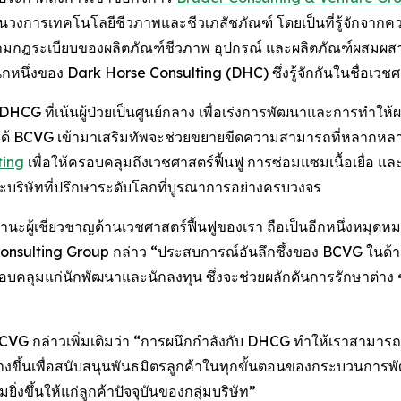
โลกในวงการเทคโนโลยีชีวภาพและชีวเภสัชภัณฑ์ โดยเป็นที่รู้จัก
มกฎระเบียบของผลิตภัณฑ์ชีวภาพ อุปกรณ์ และผลิตภัณฑ์ผสมผ
หนึ่งของ Dark Horse Consulting (DHC) ซึ่งรู้จักกันในชื่อเวชศ
อง DHCG ที่เน้นผู้ป่วยเป็นศูนย์กลาง เพื่อเร่งการพัฒนาและการทำใ
ได้ BCVG เข้ามาเสริมทัพจะช่วยขยายขีดความสามารถที่หลากหลาย
ting
เพื่อให้ครอบคลุมถึงเวชศาสตร์ฟื้นฟู การซ่อมแซมเนื้อเยื่อ 
ริษัทที่ปรึกษาระดับโลกที่บูรณาการอย่างครบวงจร
านะผู้เชี่ยวชาญด้านเวชศาสตร์ฟื้นฟูของเรา ถือเป็นอีกหนึ่งหมุ
Consulting Group กล่าว “ประสบการณ์อันลึกซึ้งของ BCVG ในด้า
คลุมแก่นักพัฒนาและนักลงทุน ซึ่งจะช่วยผลักดันการรักษาต่าง ๆ ให้
ง BCVG กล่าวเพิ่มเติมว่า “การผนึกกำลังกับ DHCG ทำให้เราสามา
างขึ้นเพื่อสนับสนุนพันธมิตรลูกค้าในทุกขั้นตอนของกระบวนการ
ิ่งขึ้นให้แก่ลูกค้าปัจจุบันของกลุ่มบริษัท”