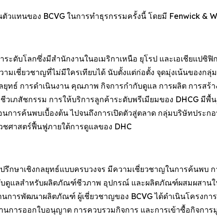
นตัวแทนของ BCVG ในการทำธุรกรรมครั้งนี้ โดยมี Fenwick & 
ะดับโลกซึ่งมีสำนักงานในอเมริกาเหนือ ยุโรป และเอเชียแปซิฟิก ก่
ี่ยวชาญที่ไม่มีใครเทียบได้ นับตั้งแต่ก่อตั้ง จุดมุ่งเน้นของกลุ
นกลยุทธ์ การดำเนินงาน คุณภาพ กิจการกำกับดูแล การผลิต การสร
รรมชีวเภสัชกรรม การให้บริการลูกค้าระดับพรีเมียมของ DHCG ม
้นตอนการค้นพบเบื้องต้น ไปจนถึงการเปิดตัวสู่ตลาด กลุ่มบริษัทปร
วชศาสตร์ฟื้นฟูภายใต้การดูแลของ DHC
ที่ปรึกษาเชิงกลยุทธ์แบบครบวงจร มีความเชี่ยวชาญในการค้น
บดูแลสำหรับผลิตภัณฑ์ชีวภาพ อุปกรณ์ และผลิตภัณฑ์ผสมผสาน
ด้านการพัฒนาผลิตภัณฑ์ ผู้เชี่ยวชาญของ BCVG ได้ดำเนินโครงการ
ด้านการออกใบอนุญาต การควบรวมกิจการ และการเข้าซื้อกิจการมูล